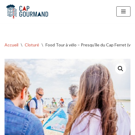
Aller
au
contenu
Accueil
\
Cloturé
\
Food Tour à vélo – Presqu’île du Cap Ferret (va