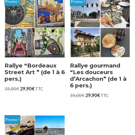
Promo !
Promo !
Rallye “Bordeaux
Rallye gourmand
Street Art ” (de 1 à 6
“Les douceurs
pers.)
d’Arcachon” (de 1 à
6 pers.)
35,00
€
29,90
€
TTC
35,00
€
29,90
€
TTC
Promo !