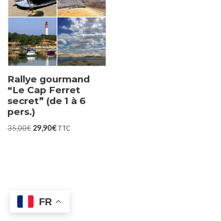
Rallye gourmand
“Le Cap Ferret
secret” (de 1 à 6
pers.)
35,00
€
29,90
€
TTC
FR
Neve
| Propulsé par
WordPress